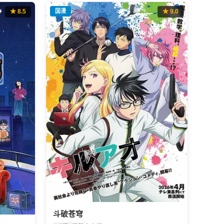
★ 8.5
国漫
★ 9.0
斗破苍穹