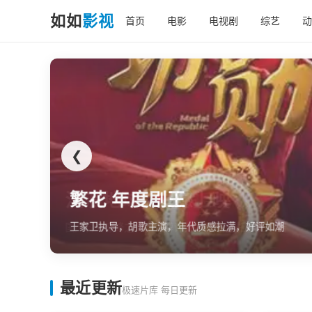
如如
影视
首页
电影
电视剧
综艺
动
❮
繁花 年度剧王
王家卫执导，胡歌主演，年代质感拉满，好评如潮
最近更新
极速片库 每日更新