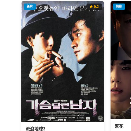
新片
★ 9.2
热剧
繁花
流浪地球3