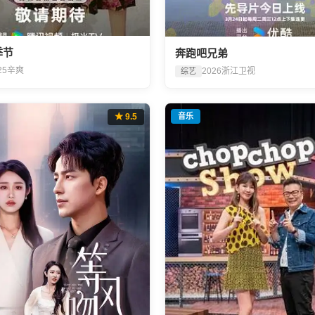
季节
奔跑吧兄弟
25
辛爽
2026
浙江卫视
综艺
★ 9.5
音乐