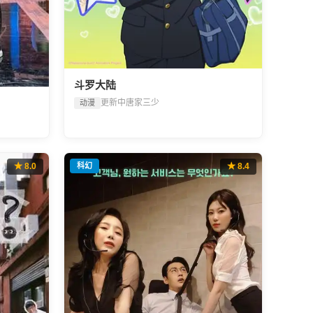
斗罗大陆
更新中
唐家三少
动漫
★ 8.0
科幻
★ 8.4