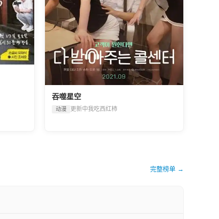
吞噬星空
更新中
我吃西红柿
动漫
完整榜单 →