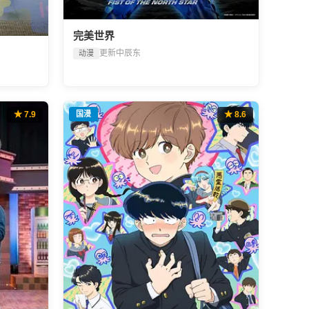
完美世界
更新中
辰东
动漫
★ 7.9
国漫
★ 8.6