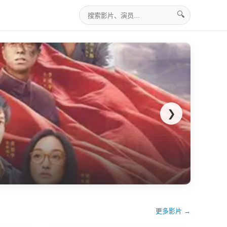
🔍
❯
更多影片 →