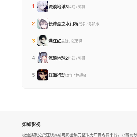
1
流浪地球3
科幻 / 郭帆
2
长津湖之水门桥
战争 / 陈凯歌
3
满江红
悬疑 / 张艺谋
4
流浪地球2
科幻 / 郭帆
5
红海行动
动作 / 林超贤
如如影视
极速播放免费在线高清电影全集完整版无广告观看平台。豆瓣高