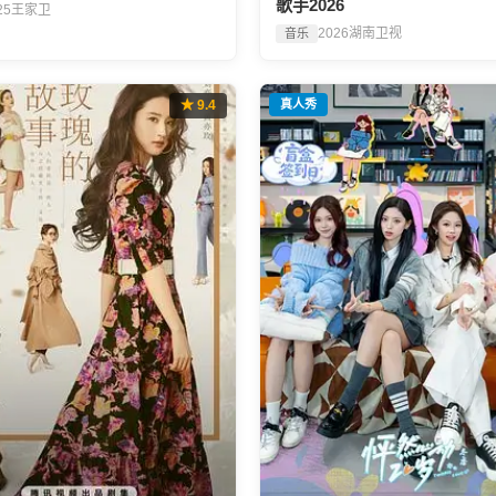
歌手2026
25
王家卫
2026
湖南卫视
音乐
★ 9.4
真人秀