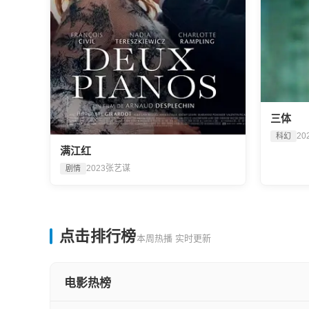
三体
20
科幻
满江红
2023
张艺谋
剧情
点击排行榜
本周热播 实时更新
电影热榜