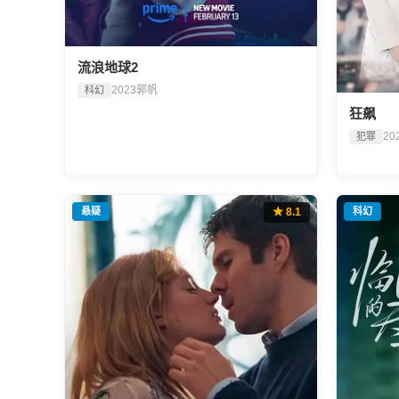
流浪地球2
2023
郭帆
科幻
狂飙
20
犯罪
悬疑
★ 8.1
科幻