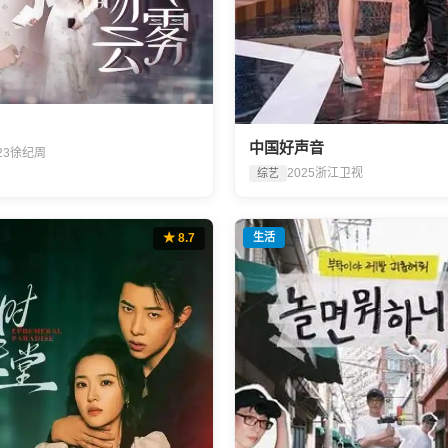
中国好声音
23
徐纪周
2025
浙江卫视
综艺
★ 8.7
生活