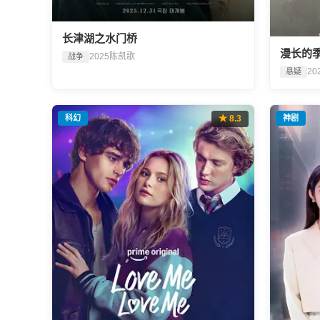
长津湖之水门桥
漫长的
2025
陈凯歌
战争
20
悬疑
科幻
★ 8.3
神剧