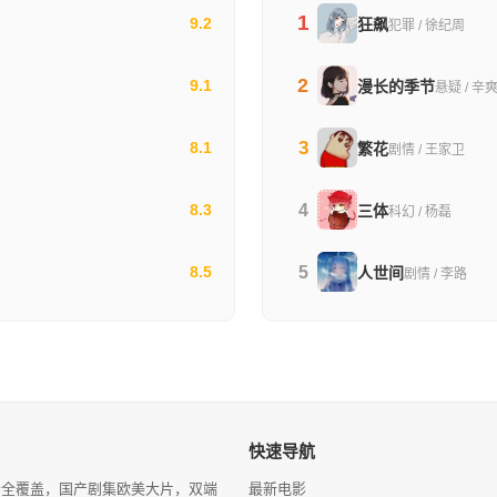
1
9.2
狂飙
犯罪 / 徐纪周
2
9.1
漫长的季节
悬疑 / 辛
3
8.1
繁花
剧情 / 王家卫
4
8.3
三体
科幻 / 杨磊
5
8.5
人世间
剧情 / 李路
快速导航
分全覆盖，国产剧集欧美大片，双端
最新电影