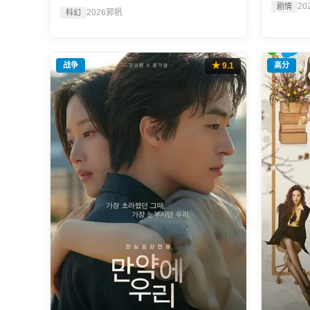
20
剧情
2026
郭帆
科幻
战争
★ 9.1
高分